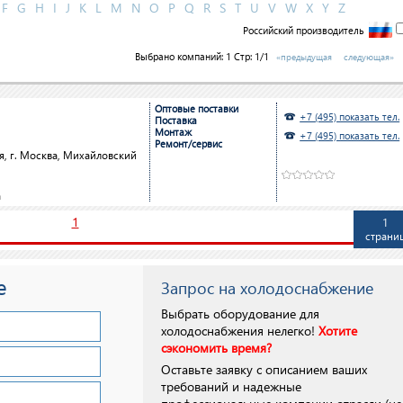
F
G
H
I
J
K
L
M
N
O
P
Q
R
S
T
U
V
W
X
Y
Z
Российский производитель
Выбрано компаний:
1
Стр: 1/1
«предыдущая
следующая»
Оптовые поставки
+7 (495) показать тел.
Поставка
Монтаж
+7 (495) показать тел.
Ремонт/сервис
я, г. Москва, Михайловский
да
1
1
страни
е
Запрос на холодоснабжение
Выбрать оборудование для
холодоснабжения нелегко!
Хотите
сэкономить время?
Оставьте заявку с описанием ваших
требований и надежные