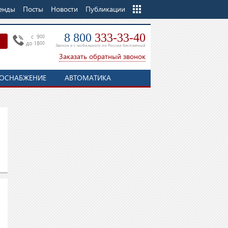
енды
Посты
Новости
Еще
Публикации
8 800
333-33-40
c 9
00
до 18
00
Звонок и с мобильного по России бесплатный
Заказать обратный звонок
ОСНАБЖЕНИЕ
АВТОМАТИКА