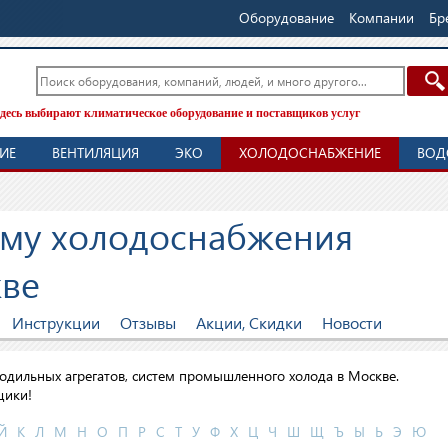
Оборудование
Компании
Бр
десь выбирают климатическое оборудование и поставщиков услуг
ИЕ
ВЕНТИЛЯЦИЯ
ЭКО
ХОЛОДОСНАБЖЕНИЕ
ВОД
тему холодоснабжения
кве
Инструкции
Отзывы
Акции, Скидки
Новости
лодильных агрегатов, систем промышленного холода в Москве.
щики!
Й
К
Л
М
Н
О
П
Р
С
Т
У
Ф
Х
Ц
Ч
Ш
Щ
Ъ
Ы
Ь
Э
Ю