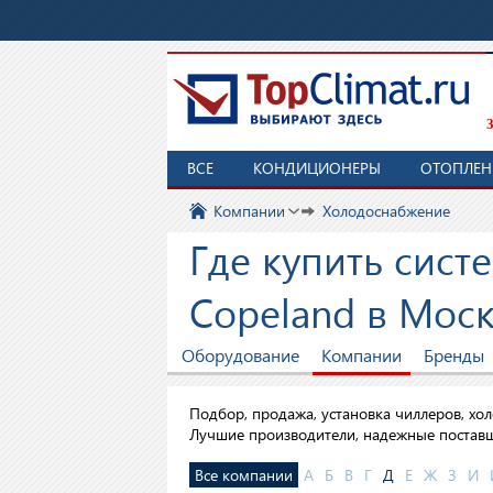
З
ВСЕ
КОНДИЦИОНЕРЫ
ОТОПЛЕН
Компании
Холодоснабжение
Где купить сис
Copeland в Мос
Оборудование
Компании
Бренды
Подбор, продажа, установка чиллеров, хо
Лучшие производители, надежные постав
Все компании
А
Б
В
Г
Д
Е
Ж
З
И