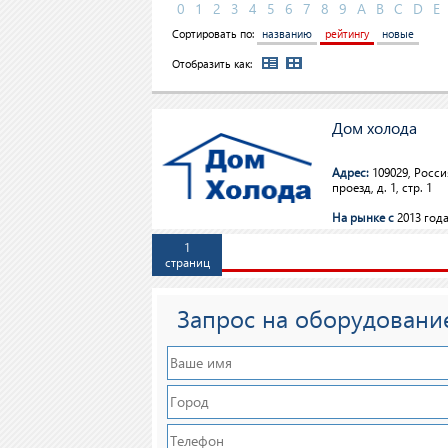
0
1
2
3
4
5
6
7
8
9
A
B
C
D
E
Сортировать по:
названию
рейтингу
новые
Отобразить как:
Дом холода
Адрес:
109029, Росси
проезд, д. 1, стр. 1
На рынке с
2013 го
1
страниц
Запрос на оборудовани