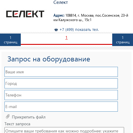
Селект
Адрес:
108814, г. Москва, пос.Сосенское, 23-й
км Калужского ш., 15с1
+7 (499) показать тел.
1
1
1
страниц
страниц
Запрос на оборудование
Прикрепить файл
Текст запроса