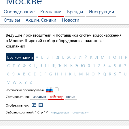
Москве
Оборудование
Компании
Бренды
Инструкции
Отзывы
Акции, Скидки
Новости
Ведущие производители и поставщики систем водоснабжения
в Москве. Широкий выбор оборудования, надежные
компании!
Все компании
А
Б
В
Г
Д
Е
Ж
З
И
Й
К
Л
М
Н
О
П
Р
С
Т
У
Ф
Х
Ц
Ч
Ш
Щ
Ъ
Ы
Ь
Э
Ю
0
1
2
3
4
5
6
7
8
9
A
B
C
D
E
F
G
H
I
J
K
L
M
N
O
P
Q
R
S
T
U
V
W
X
Y
Z
Российский производитель
Сортировать по:
названию
рейтингу
новые
Отобразить как:
Выбрано компаний:
1
Стр: 1/1
«предыдущая
следующая»